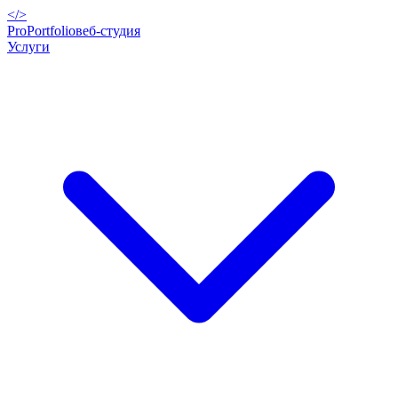
</>
ProPortfolio
веб-студия
Услуги