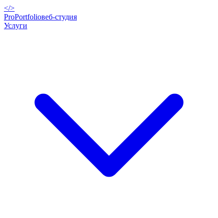
</>
ProPortfolio
веб-студия
Услуги