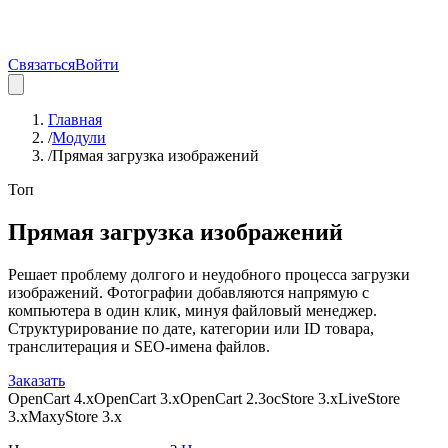
Связаться
Войти
Главная
/
Модули
/
Прямая загрузка изображений
Топ
Прямая загрузка изображений
Решает проблему долгого и неудобного процесса загрузки
изображений. Фотографии добавляются напрямую с
компьютера в один клик, минуя файловый менеджер.
Структурирование по дате, категории или ID товара,
транслитерация и SEO-имена файлов.
Заказать
OpenCart 4.x
OpenCart 3.x
OpenCart 2.3
ocStore 3.x
LiveStore
3.x
MaxyStore 3.x