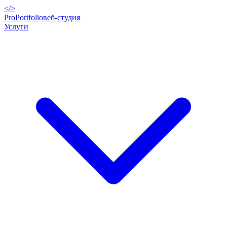
</>
ProPortfolio
веб-студия
Услуги