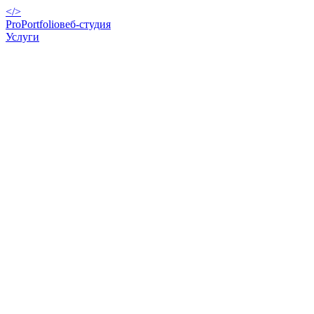
</>
ProPortfolio
веб-студия
Услуги