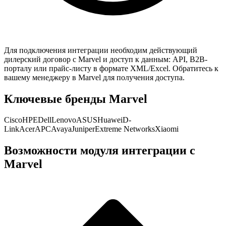
Для подключения интеграции необходим действующий
дилерский договор с
Marvel
и доступ к данным: API, B2B-
порталу или прайс-листу в формате XML/Excel. Обратитесь к
вашему менеджеру в
Marvel
для получения доступа.
Ключевые бренды
Marvel
Cisco
HPE
Dell
Lenovo
ASUS
Huawei
D-
Link
Acer
APC
Avaya
Juniper
Extreme Networks
Xiaomi
Возможности модуля интеграции с
Marvel