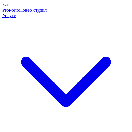
</>
ProPortfolio
веб-студия
Услуги