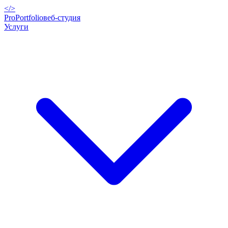
</>
ProPortfolio
веб-студия
Услуги