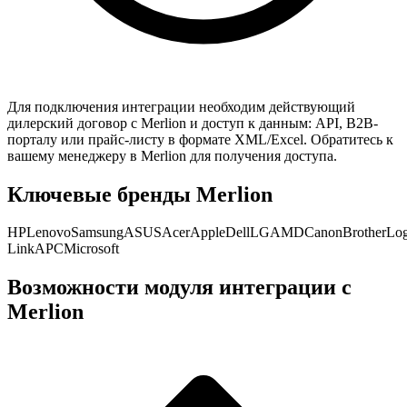
Для подключения интеграции необходим действующий
дилерский договор с
Merlion
и доступ к данным: API, B2B-
порталу или прайс-листу в формате XML/Excel. Обратитесь к
вашему менеджеру в
Merlion
для получения доступа.
Ключевые бренды
Merlion
HP
Lenovo
Samsung
ASUS
Acer
Apple
Dell
LG
AMD
Canon
Brother
Log
Link
APC
Microsoft
Возможности модуля интеграции с
Merlion