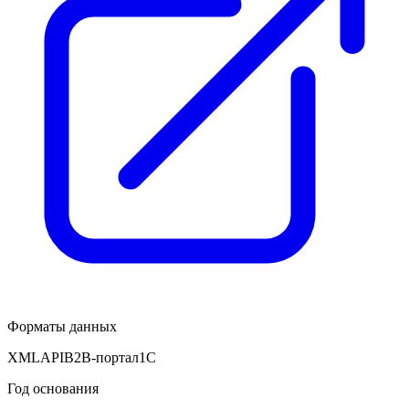
Форматы данных
XML
API
B2B-портал
1С
Год основания