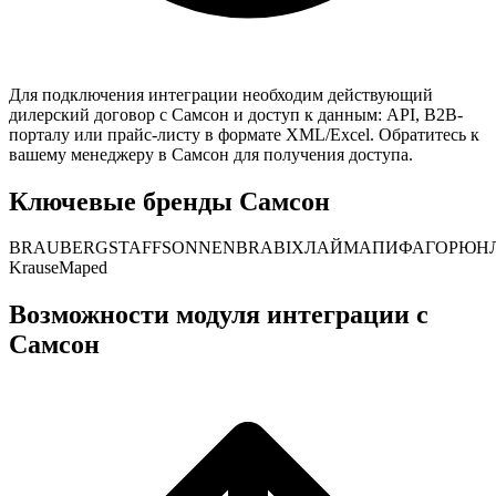
Для подключения интеграции необходим действующий
дилерский договор с
Самсон
и доступ к данным: API, B2B-
порталу или прайс-листу в формате XML/Excel. Обратитесь к
вашему менеджеру в
Самсон
для получения доступа.
Ключевые бренды
Самсон
BRAUBERG
STAFF
SONNEN
BRABIX
ЛАЙМА
ПИФАГОР
ЮН
Krause
Maped
Возможности модуля интеграции с
Самсон