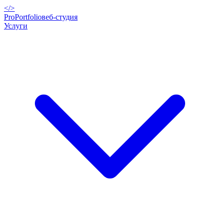
</>
ProPortfolio
веб-студия
Услуги