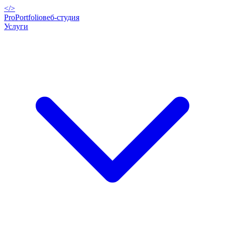
</>
ProPortfolio
веб-студия
Услуги