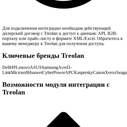
Для подключения интеграции необходим действующий
дилерский договор с
Treolan
и доступ к данным: API, B2B-
порталу или прайс-листу в формате XML/Excel. Обратитесь к
вашему менеджеру в
Treolan
для получения доступа.
Ключевые бренды
Treolan
Dell
HP
Lenovo
ASUS
Samsung
Acer
D-
Link
Microsoft
Huawei
CyberPower
APC
Kaspersky
Canon
Xerox
Seaga
Возможности модуля интеграции с
Treolan